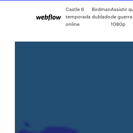
Castle 6
Birdman
Assistir q
temporada
dublado
de guerra
online
1080p