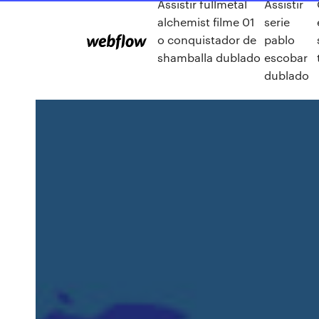
Assistir fullmetal
Assistir
alchemist filme 01
serie
o conquistador de
pablo
shamballa dublado
escobar
dublado