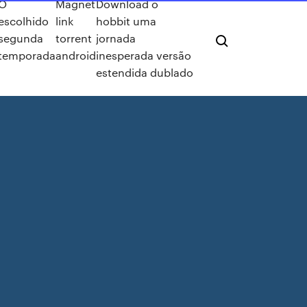
O
Magnet
Download o
escolhido
link
hobbit uma
segunda
torrent
jornada
temporada
android
inesperada versão
estendida dublado