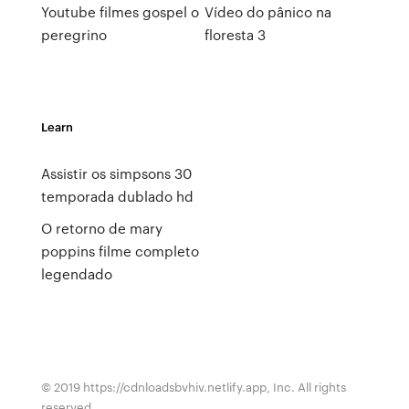
Youtube filmes gospel o
Vídeo do pânico na
peregrino
floresta 3
Learn
Assistir os simpsons 30
temporada dublado hd
O retorno de mary
poppins filme completo
legendado
© 2019 https://cdnloadsbvhiv.netlify.app, Inc. All rights
reserved.