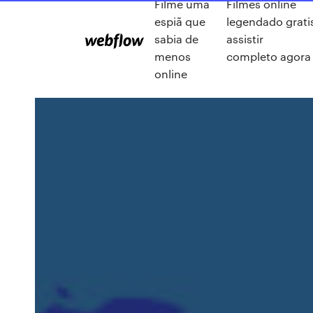
Filme uma
Filmes online
espiã que
legendado grati
sabia de
assistir
menos
completo agora
online