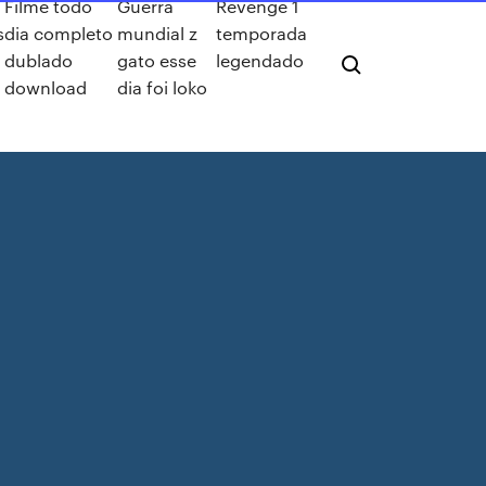
Filme todo
Guerra
Revenge 1
s
dia completo
mundial z
temporada
dublado
gato esse
legendado
download
dia foi loko