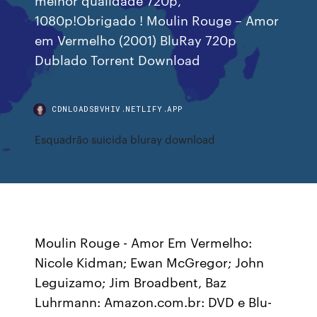
1080p!Obrigado ! Moulin Rouge – Amor
em Vermelho (2001) BluRay 720p
Dublado Torrent Download
CDNLOADSBVHIV.NETLIFY.APP
Esquadrão suicida bluray download
Moulin Rouge - Amor Em Vermelho:
Nicole Kidman; Ewan McGregor; John
Leguizamo; Jim Broadbent, Baz
Luhrmann: Amazon.com.br: DVD e Blu-